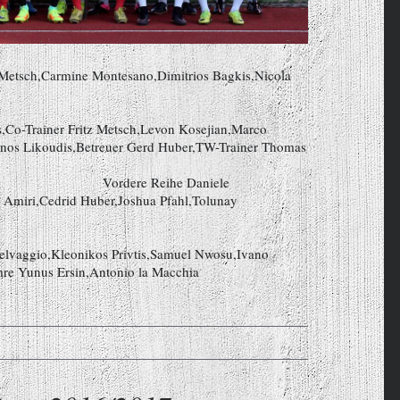
 Metsch,Carmine Montesano,Dimitrios Bagkis,Nicola
s,Co-Trainer Fritz Metsch,Levon Kosejian,Marco
fanos Likoudis,Betreuer Gerd Huber,TW-Trainer Thomas
ihe Daniele
Amiri,Cedrid Huber,Joshua Pfahl,Tolunay
 Selvaggio,Kleonikos Privtis,Samuel Nwosu,Ivano
re Yunus Ersin,Antonio la Macchia