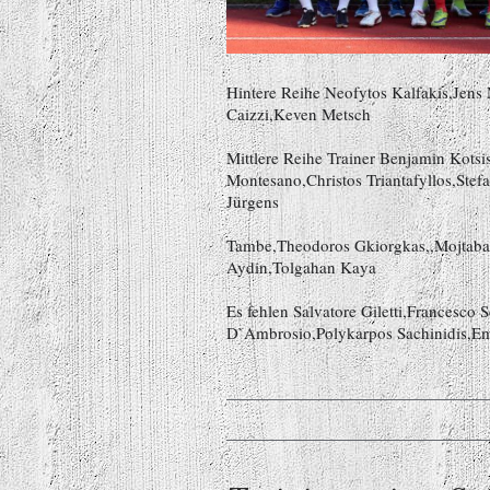
Hintere Reihe Neofytos Kalfakis,Jens
Caizzi,Keven Metsch
Mittlere Reihe Trainer Benjamin Kotsi
Montesano,Christos Triantafyllos,Ste
Jürgens
Vordere Re
Tambe,Theodoros Gkiorgkas,,Mojtaba 
Aydin,Tolgahan Kaya
Es fehlen Salvatore Giletti,Francesco
D`Ambrosio,Polykarpos Sachinidis,Em